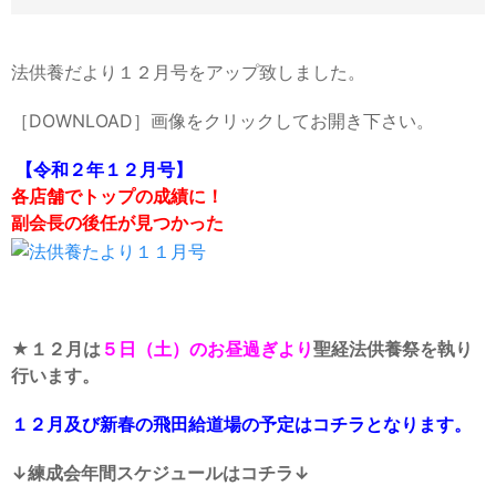
法供養だより１２月号をアップ致しました。
［DOWNLOAD］画像をクリックしてお開き下さい。
【令和２年１２月号】
各店舗でトップの成績に！
副会長の後任が見つかった
★
１２月は
５日（土）のお昼過ぎより
聖経法供養祭を執り
行います。
１２月及び新春の飛田給道場の予定は
コチラ
となります。
↓
練成会年間スケジュール
はコチラ↓