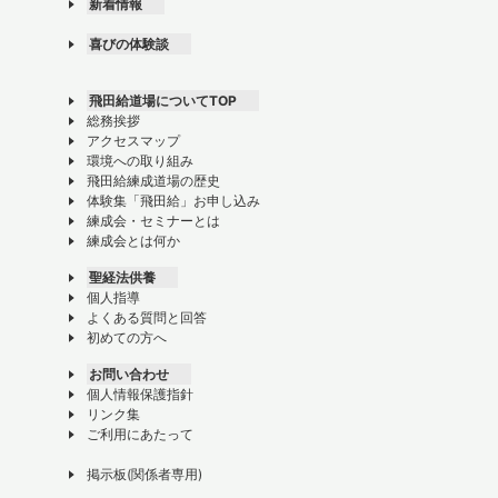
新着情報
喜びの体験談
飛田給道場についてTOP
総務挨拶
アクセスマップ
環境への取り組み
飛田給練成道場の歴史
体験集「飛田給」お申し込み
練成会・セミナーとは
練成会とは何か
聖経法供養
個人指導
よくある質問と回答
初めての方へ
お問い合わせ
個人情報保護指針
リンク集
ご利用にあたって
掲示板(関係者専用)